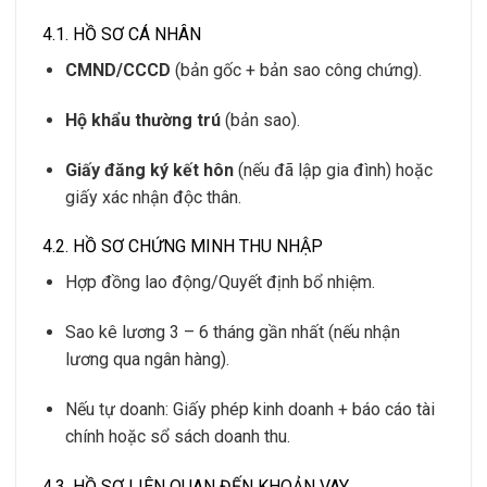
4.1. HỒ SƠ CÁ NHÂN
CMND/CCCD
(bản gốc + bản sao công chứng).
Hộ khẩu thường trú
(bản sao).
Giấy đăng ký kết hôn
(nếu đã lập gia đình) hoặc
giấy xác nhận độc thân.
4.2. HỒ SƠ CHỨNG MINH THU NHẬP
Hợp đồng lao động/Quyết định bổ nhiệm.
Sao kê lương 3 – 6 tháng gần nhất (nếu nhận
lương qua ngân hàng).
Nếu tự doanh: Giấy phép kinh doanh + báo cáo tài
chính hoặc sổ sách doanh thu.
4.3. HỒ SƠ LIÊN QUAN ĐẾN KHOẢN VAY