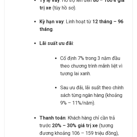
Tỷ lệ vay
: Hỗ trợ lên đến
80 – 100% giá
trị xe
(tùy hồ sơ).
Kỳ hạn vay
: Linh hoạt từ
12 tháng – 96
tháng
.
Lãi suất ưu đãi
:
Cố định 7% trong 3 năm đầu
theo chương trình mãnh liệt vì
tương lai xanh.
Sau ưu đãi, lãi suất theo chính
sách từng ngân hàng (khoảng
9% – 11%/năm).
Thanh toán
: Khách hàng chỉ cần trả
trước
20% – 30% giá trị xe
(tương
đương khoảng 106 – 159 triệu đồng),